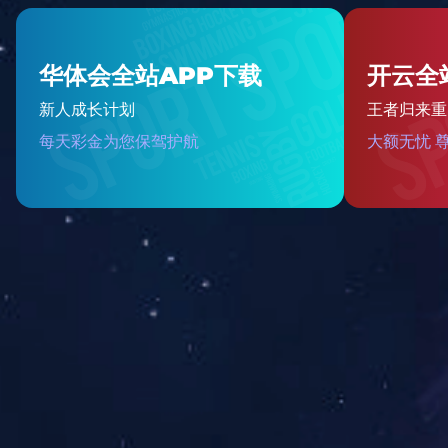
德国足球明星男动漫头
2026-04-30
1
本文将围绕“德国足球明星男动漫头像创意设计与风
的人物特征及其在动漫头像中的表现进行了分析，
彩搭配的重要性以及如何通过细节提升头像的个性
希望通过这篇文章，能够为读者提供一份全面而深
1、德国足球明星特征分析
德国足球明星以其独特的形象和气质在人们心中留
现出一种坚毅与执着，这种精神也成为动漫头像设
高颧骨、深眼窝等，这些特点在动漫化过程中需要
此外，德国足球明星通常具备强健的体魄和运动员