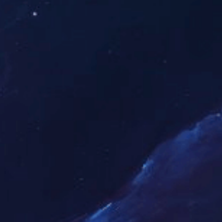
真实案例
云端资讯
企业服务
加入
xingkong
推荐文章
随机抽选篮球明星模仿挑战赛
让你体验巨星风采的精彩瞬间
2026-06-18