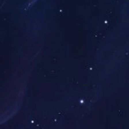
这种力量感也传达了一种积极向上的生活态度，让球迷在观
格魅力。在动漫头像设计中，可以融入一些德式元素，如传
域性特色，从而使设计更加生动有趣。
风格之间存在显著差异。常见风格包括卡通、写实和抽象
往强调夸张与幽默，通过简单明快的线条和鲜艳色彩来吸引
体。
原人物外貌特征来增强可信度。这种方式适合那些希望通过
类题材中结合写实与卡通元素，也能创造出一种新颖又富有
具体形象，而是从情感出发，用色彩和形式表达内心世界。
破传统界限的创作者。在这一过程中，可以尝试使用几何图