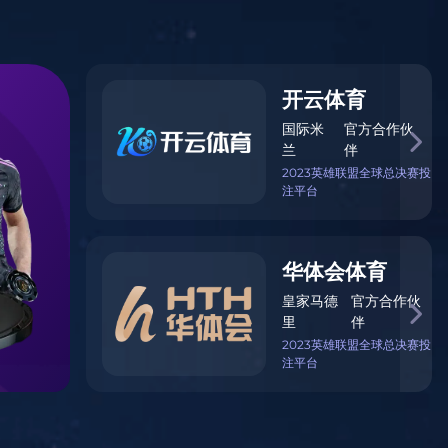
Call 24/7
服务
加入
Xingkong
13497456922