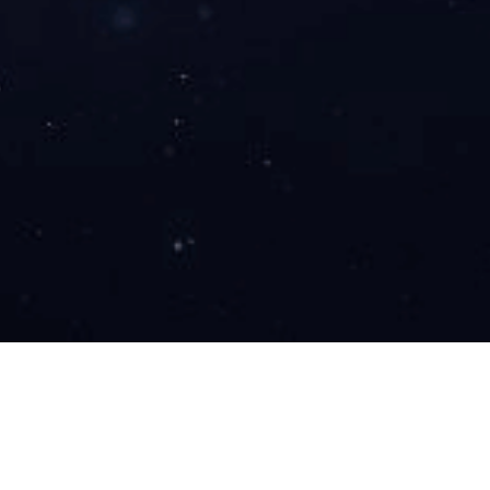
导航
网站地图
【五星推
解读
xingkong.com
SiteMap
网页版/
真实案例
看各种最
云端资讯
体验！
企业服务
加入
xingkong
ribe