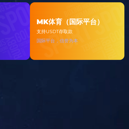
搜索
导航
解读
xingkong.com