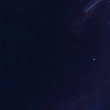
在任何视觉艺术创作中，色彩搭配都是不可忽视的
仅能影响观众情绪，还能强化角色个性。例如，红
择合适颜色能够帮助更好地表达角色内涵。
同时，色彩对比也是提高视觉吸引力的一种有效手
球员的眼
xingkong星空
睛或者标志性的发型，从而
够帮助角色从繁杂背景中脱颖而出。