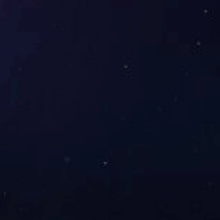
通过调动角色面部表情，可以展示出他们在比赛中的紧张、
品更加生动，也增加了观众与角色间的情感联系，使得整个
格解析”并非仅仅是技术层面的探讨，更是对文化、情感及
到各种设定方法，再到对细节及色彩运用方面，都反映出当
。
新形式，无论是在虚拟现实还是增强现实环境下，全新的表
全新的体验。因此，加强此类研究，将进一步推动体育文化
与思路。
下一篇