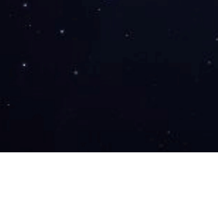
xingkong星空★(集团)智能科技股份有限公司网站
荐】是中国最好的体育运营商。xingkong.com提供
手机版全站app下载。注册登录平台后即可在线试
新的体育信息和产品。24小时在线服务，欢迎前来
邮箱订阅
Subsc